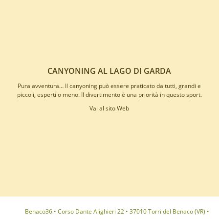
CANYONING AL LAGO DI GARDA
Pura avventura… Il canyoning può essere praticato da tutti, grandi e
piccoli, esperti o meno. Il divertimento è una priorità in questo sport.
Vai al sito Web
Benaco36 • Corso Dante Alighieri 22 • 37010 Torri del Benaco (VR) •